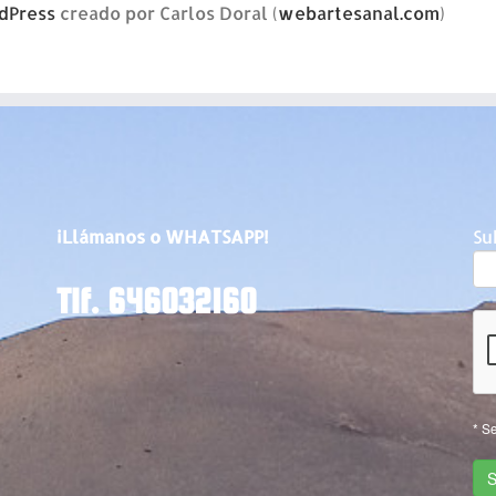
dPress
creado por Carlos Doral (
webartesanal.com
)
¡Llámanos o WHATSAPP!
Su
Tlf. 646032160