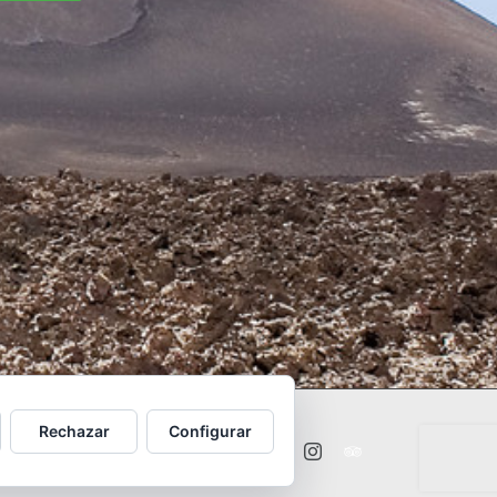
Rechazar
Configurar
Facebook
X
Instagram
TripAdvisor