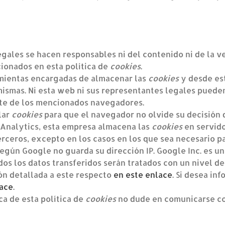
gales se hacen responsables ni del contenido ni de la ve
ionados en esta política de
cookies
.
mientas encargadas de almacenar las
cookies
y desde est
mismas. Ni esta web ni sus representantes legales pueden
te de los mencionados navegadores.
lar
cookies
para que el navegador no olvide su decisión 
Analytics, esta empresa almacena las
cookies
en servido
ceros, excepto en los casos en los que sea necesario p
 Según Google no guarda su dirección IP. Google Inc. es 
os los datos transferidos serán tratados con un nivel de
ón detallada a este respecto
en este enlace
. Si desea in
lace
.
ca de esta política de
cookies
no dude en comunicarse con