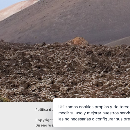
Utilizamos cookies propias y de terce
Política de gestión ambiental
|
Aviso legal
|
Políti
medir su uso y mejorar nuestros servi
las no necesarias o configurar sus pr
Copyright 2026 - Senderismo Lanzarote
Diseño web por
Solucionet.com
&
Cibernatural