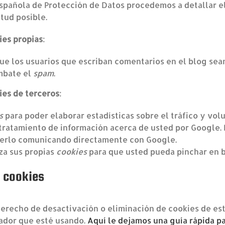
Española de Protección de Datos procedemos a detallar e
tud posible.
ies propias
:
que los usuarios que escriban comentarios en el blog se
mbate el
spam
.
ies de terceros
:
s
para poder elaborar estadísticas sobre el tráfico y volu
tratamiento de información acerca de usted por Google. P
cerlo comunicando directamente con Google.
iza sus propias
cookies
para que usted pueda pinchar en 
e cookies
recho de desactivación o eliminación de cookies de este
ador que esté usando.
Aquí le dejamos una guía rápida p