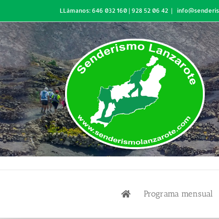
Skip
LLámanos: 646 032 160 | 928 52 06 42
|
info@senderi
to
content
Programa mensual