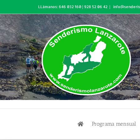
Skip
LLámanos: 646 032 160 | 928 52 06 42
|
info@senderi
to
content
Programa mensual