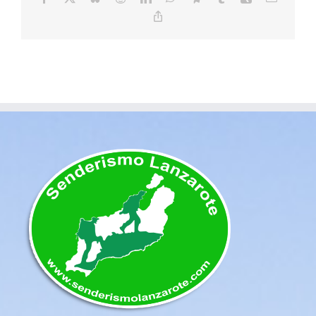
electrón
Copy
Link