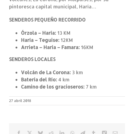
pintoresca capital municipal, Haría…
SENDEROS PEQUEÑO RECORRIDO
Órzola – Haría:
13 KM
Haría – Teguise:
12KM
Arrieta – Haría – Famara:
16KM
SENDEROS LOCALES
Volcán de La Corona:
3 km
Batería del Río:
4 km
Camino de los gracioseros:
7 km
27 abril 2018
Facebook
X
Bluesky
Reddit
LinkedIn
WhatsApp
Telegram
Tumblr
Xing
Correo