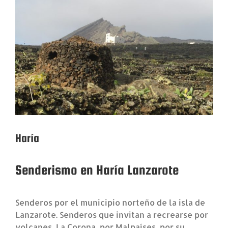
grande
Haría
Senderismo en Haría Lanzarote
Senderos por el municipio norteño de la isla de
Lanzarote. Senderos que invitan a recrearse por
volcanes, La Corona, por Malpaíses, por su