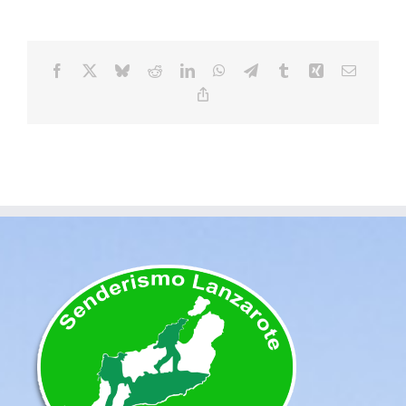
Facebook
X
Bluesky
Reddit
LinkedIn
WhatsApp
Telegram
Tumblr
Xing
Correo
electrón
Copy
Link