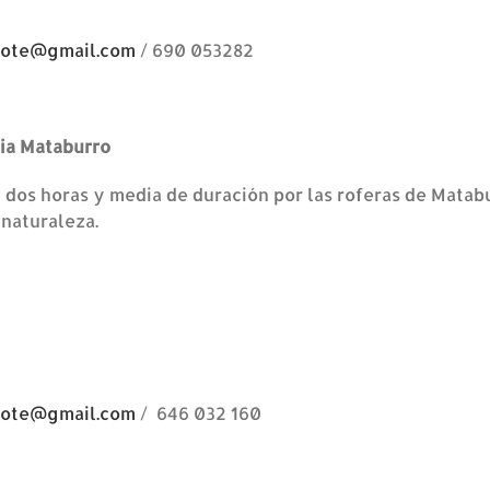
rote@gmail.com
/ 690 053282
ia Mataburro
y dos horas y media de duración por las roferas de Matabu
 naturaleza.
rote@gmail.com
/ 646 032 160