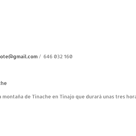
rote@gmail.com
/ 646 032 160
che
 la montaña de Tinache en Tinajo que durará unas tres h