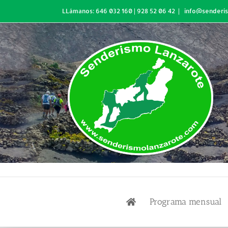
Skip
LLámanos: 646 032 160 | 928 52 06 42
|
info@senderi
to
content
Programa mensual