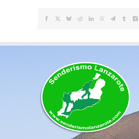
Facebook
X
Bluesky
Reddit
LinkedIn
WhatsApp
Telegram
Tumbl