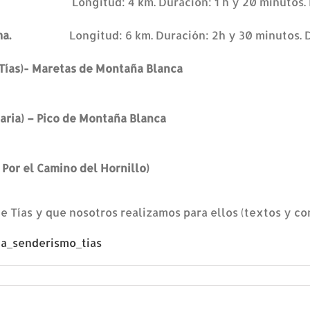
ña Negra.
Longitud: 4 km. Duración: 1 h y 20 minutos. 
uardilama.
Longitud: 6 km. Duración: 2h y 30 minutos. 
 Candelaria (Tías)- Maretas de Montañ
 de La Candelaria) – Pico de Montaña 
o del Carmen ( Por el Camino del H
 Tías y que nosotros realizamos para ellos (textos y co
ia_senderismo_tias