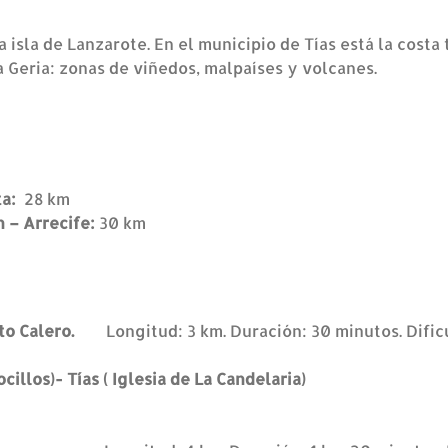
a isla de Lanzarote. En el municipio de Tías está la costa
a Geria: zonas de viñedos, malpaíses y volcanes.
ta:
28 km
 – Arrecife:
30 km
uerto Calero.
Longitud: 3 km. Duración: 30 minutos. Dific
( Los Pocillos)- Tías ( Iglesia de La Candela