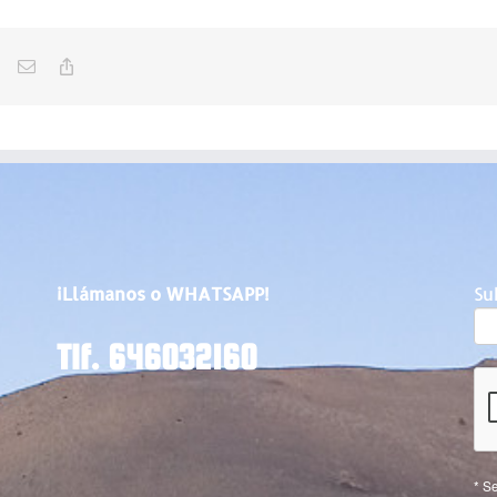
r
Xing
Correo
Copy
electrónico
Link
¡Llámanos o WHATSAPP!
Su
Tlf. 646032160